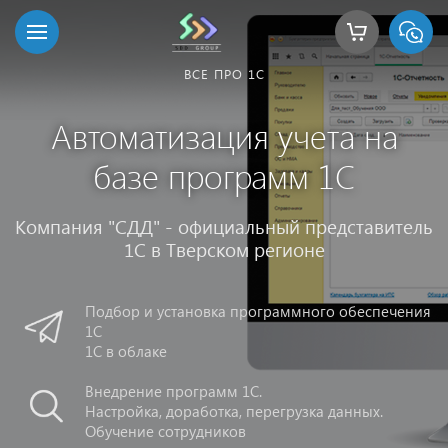
ВСЕ ПРО 1С
Автоматизация учета на
базе программ 1С
Компания "СДД" - официальный представитель
1С в Тверском регионе
Подбор и установка программного обеспечения
1С
1С в облаке
Внедрение программ 1С.
Настройка, доработка, перегрузка данных.
Обучение сотрудников